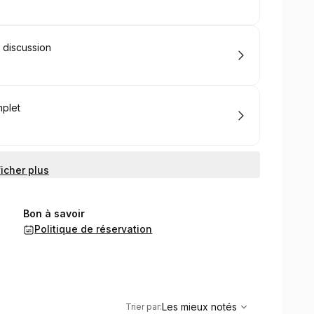
/ discussion
mplet
ficher plus
Bon à savoir
Politique de réservation
,
Les mieux notés
Sort
Les mieux notés
Trier par
: