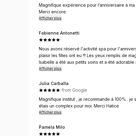
Magnifique expérience pour l’anniversaire à ma f
Merci encore
Afficher plus
Fabienne Antonetti
·
Nous avons réservé l'activité spa pour l'annivers
plaisir les filles ont eu !!! Les yeux remplis de ma
Isabelle a été aux petits soins et a été adorable
inoubliable !!!!
Afficher plus
Julia Carballa
·
·
from Google
Magnifique institut , je recommande à 100% . je 
étais un complex pour moi. Merci Hatice
Afficher plus
Pamela Milo
·