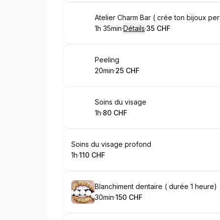
Réserver
Atelier Charm Bar ( crée ton bijoux per
1h 35min
·
Détails
·
35 CHF
.
Durée de l'appel
.
Prix
:
:
Réserver
Peeling
20min
·
25 CHF
.
Durée de l'appel
.
Prix
:
:
Réserver
Soins du visage
1h
·
80 CHF
.
Durée de l'appel
.
Prix
:
:
Réserver
Soins du visage profond
1h
·
110 CHF
.
Durée de l'appel
.
Prix
:
:
Réserver
Blanchiment dentaire ( durée 1 heure)
30min
·
150 CHF
.
Durée de l'appel
.
Prix
:
: