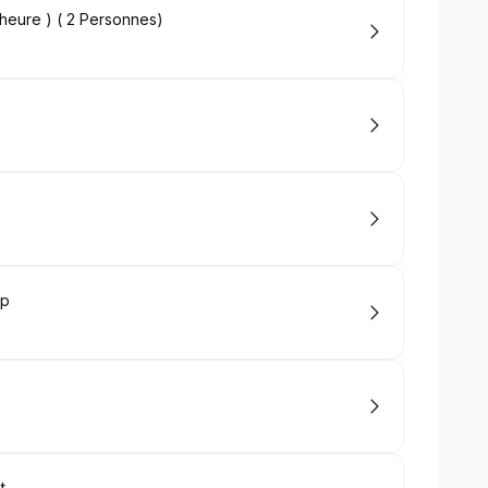
 heure ) ( 2 Personnes)
up
t