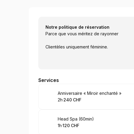
L’INSTITUT Beauté
Notre politique de réservation
Parce que vous méritez de rayonner
Clientèles uniquement féminine.
Services
Réserver
Anniversaire « Miroir enchanté »
2h
·
240 CHF
.
Durée de l'appel
.
Prix
:
:
Réserver
Head Spa (60min)
1h
·
120 CHF
.
Durée de l'appel
.
Prix
:
: