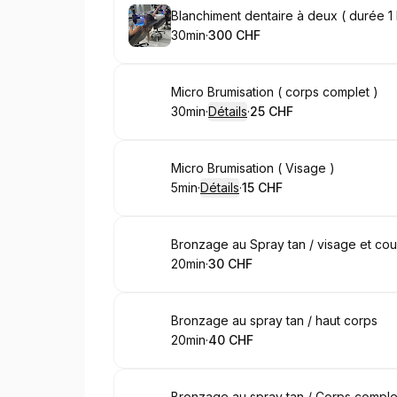
Réserver
Blanchiment dentaire à deux ( durée 1
30min
·
300 CHF
.
Durée de l'appel
.
Prix
:
:
Réserver
Micro Brumisation ( corps complet )
30min
·
Détails
·
25 CHF
.
Durée de l'appel
.
Prix
:
:
Réserver
Micro Brumisation ( Visage )
5min
·
Détails
·
15 CHF
.
Durée de l'appel
.
Prix
:
:
Réserver
Bronzage au Spray tan / visage et co
20min
·
30 CHF
.
Durée de l'appel
.
Prix
:
:
Réserver
Bronzage au spray tan / haut corps
20min
·
40 CHF
.
Durée de l'appel
.
Prix
:
:
Bronzage au spray tan / Corps comple