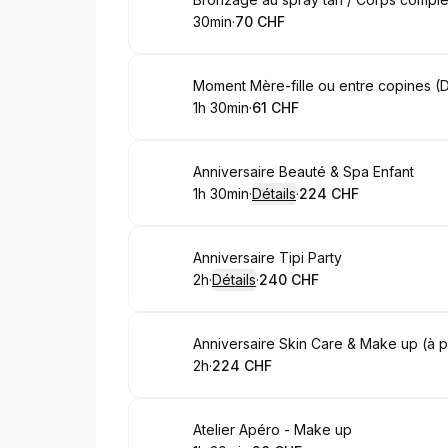
Réserver
30min
·
70 CHF
.
Durée de l'appel
.
Prix
:
:
Réserver
Moment Mère-fille ou entre copines (
1h 30min
·
61 CHF
.
Durée de l'appel
.
Prix
:
:
Réserver
Anniversaire Beauté & Spa Enfant
1h 30min
·
Détails
·
224 CHF
.
Durée de l'appel
.
Prix
:
:
Réserver
Anniversaire Tipi Party
2h
·
Détails
·
240 CHF
.
Durée de l'appel
.
Prix
:
:
Réserver
Anniversaire Skin Care & Make up (à pa
2h
·
224 CHF
.
Durée de l'appel
.
Prix
:
:
Réserver
Atelier Apéro - Make up